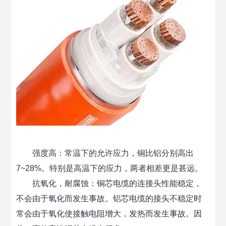
强度高：常温下的允许应力，铜比铝分别高出
7~28%。特别是高温下的应力，两者相差更是甚远。
抗氧化，耐腐蚀：铜芯电缆的连接头性能稳定，
不会由于氧化而发生事故。铝芯电缆的接头不稳定时
常会由于氧化使接触电阻增大，发热而发生事故。因