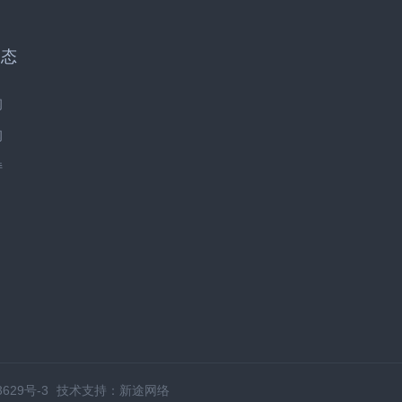
动态
闻
闻
持
3629号-3
技术支持：新途网络